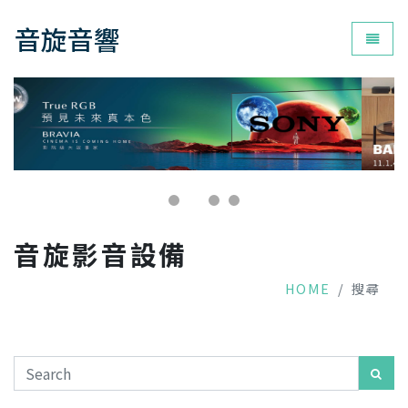
音旋音響
為您打
音旋影音設備
HOME
搜尋