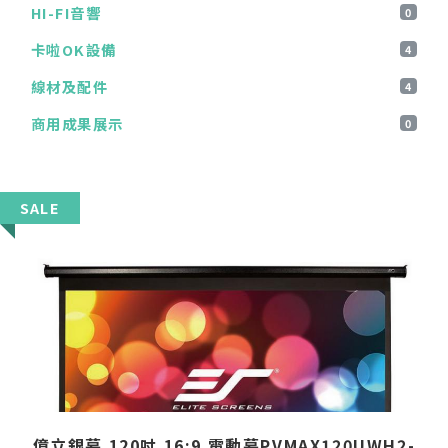
HI-FI音響
0
卡啦OK設備
4
線材及配件
4
商用成果展示
0
SALE
億立銀幕 120吋 16:9 電動幕PVMAX120UWH2-