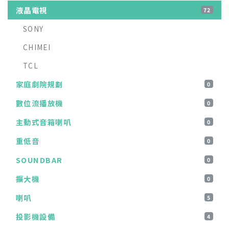
液晶電視
72
SONY
CHIMEI
TCL
家庭劇院規劃
0
數位流播放機
0
主動式音箱喇叭
0
重低音
0
SOUNDBAR
0
擴大機
0
喇叭
5
投影機設備
4