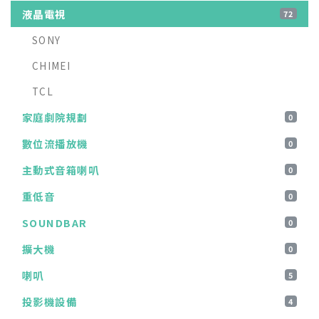
液晶電視
72
SONY
CHIMEI
TCL
家庭劇院規劃
0
數位流播放機
0
主動式音箱喇叭
0
重低音
0
SOUNDBAR
0
擴大機
0
喇叭
5
投影機設備
4