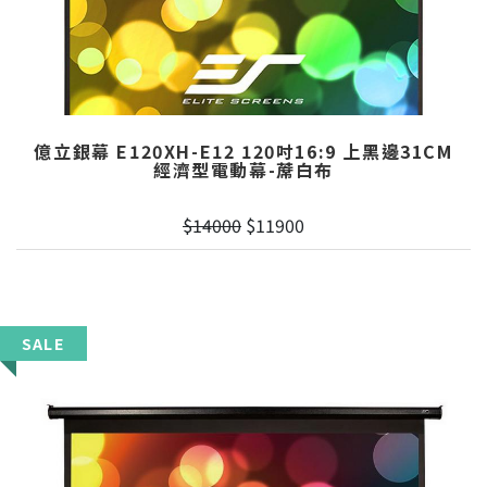
億立銀幕 E120XH-E12 120吋16:9 上黑邊31CM
經濟型電動幕-蓆白布
$14000
$11900
SALE