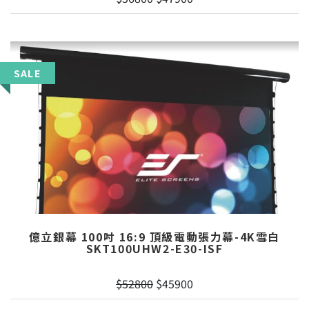
SALE
億立銀幕 100吋 16:9 頂級電動張力幕-4K雪白
SKT100UHW2-E30-ISF
$52800
$45900