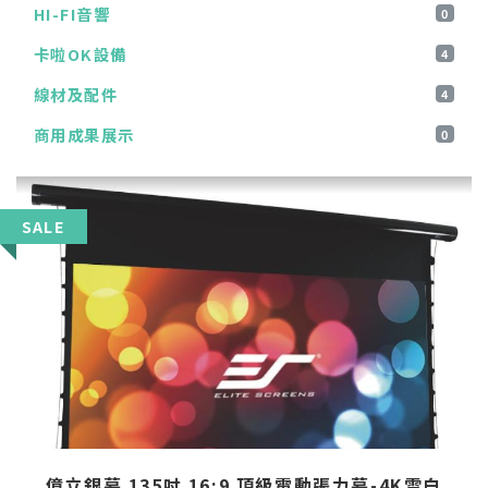
HI-FI音響
0
卡啦OK設備
4
線材及配件
4
商用成果展示
0
SALE
億立銀幕 135吋 16:9 頂級電動張力幕-4K雪白