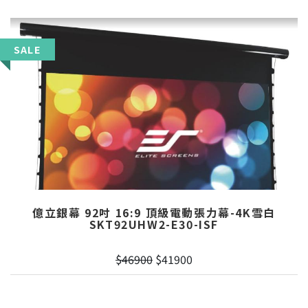
SALE
億立銀幕 92吋 16:9 頂級電動張力幕-4K雪白
SKT92UHW2-E30-ISF
$46900
$41900