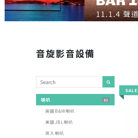
音旋影音設備
SALE
喇叭
82
英國B&W喇叭
美國JBL喇叭
崁入喇叭