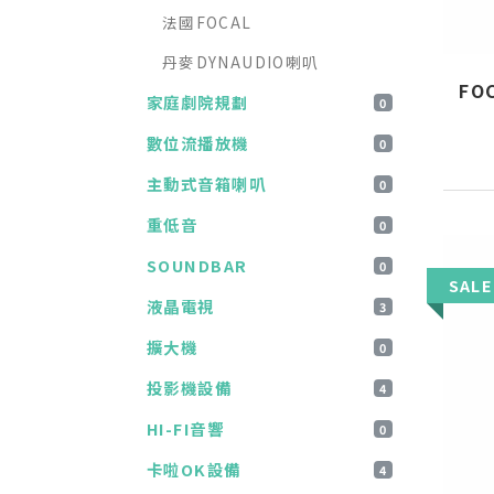
法國FOCAL
丹麥DYNAUDIO喇叭
FO
家庭劇院規劃
0
數位流播放機
0
主動式音箱喇叭
0
重低音
0
SOUNDBAR
0
SALE
液晶電視
3
擴大機
0
投影機設備
4
HI-FI音響
0
卡啦OK設備
4