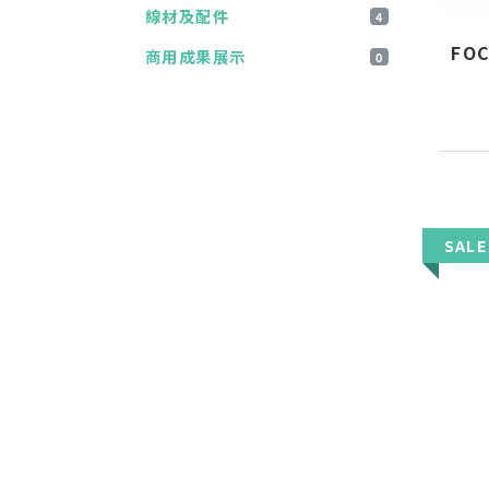
線材及配件
4
FO
商用成果展示
0
SALE