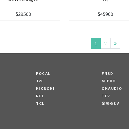
$29500
$45900
1
2
FOCAL
FNSD
JVC
MIPRO
KIKUCHI
OKAUDIO
REL
TEV
TCL
金嗓G&V