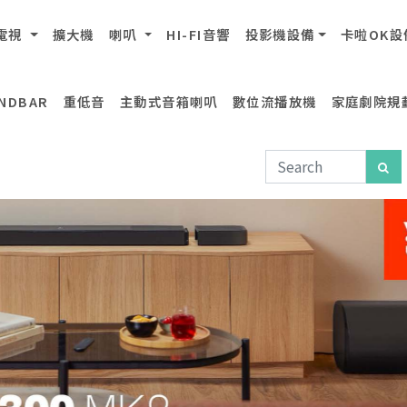
電視
擴大機
喇叭
HI-FI音響
投影機設備
卡啦OK設
NDBAR
重低音
主動式音箱喇叭
數位流播放機
家庭劇院規