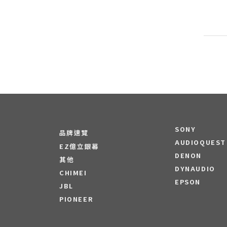
SONY
品牌速覽
AUDIOQUEST
EZ億立銀幕
DENON
其他
DYNAUDIO
CHIMEI
EPSON
JBL
PIONEER