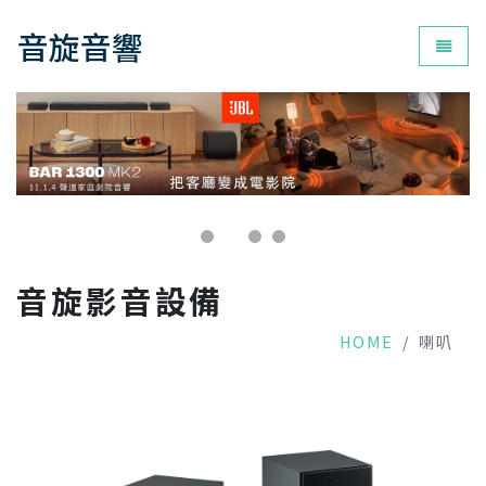
音旋音響
為您打
音旋影音設備
HOME
喇叭