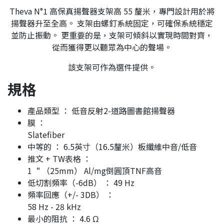
Theva N°1 高保真揚聲器支架高 55 釐米，專門設計用於將
揚聲器升至全高。 支架由螺釘系統固定，可確保系統穩定
並防止振動。 更重要的是，支架可傾斜以實現時間對齊，
從而獲得更以聽眾為中心的聲場。
該支架可作為選件提供。
規格
產品類型 ： 低音反射2-道路圖書館揚聲器
膜 ：
Slatefiber
中等的 ： 6.5英寸（16.5釐米）板纖維中音/低音
推文 + TW表格 ：
1“ （25mm） Al/mg倒圓頂TNF高音
低切割頻率（-6dB） ： 49 Hz
頻率回應（+/- 3DB） ：
58 Hz - 28 kHz
最小的阻抗 ： 4.6 Ω