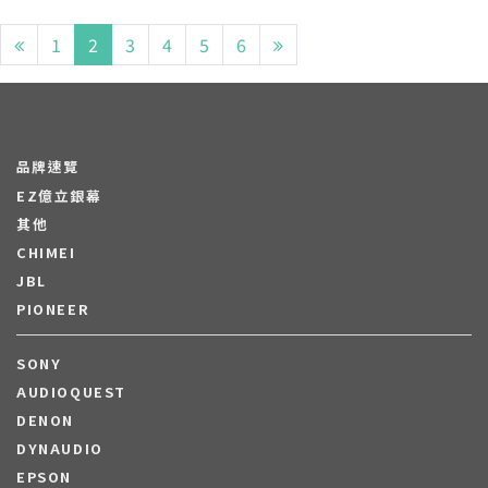
1
2
3
4
5
6
品牌速覽
EZ億立銀幕
其他
CHIMEI
JBL
PIONEER
SONY
AUDIOQUEST
DENON
DYNAUDIO
EPSON