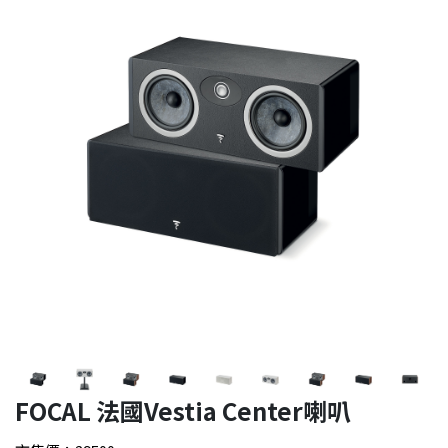
FOCAL 法國Vestia Center喇叭