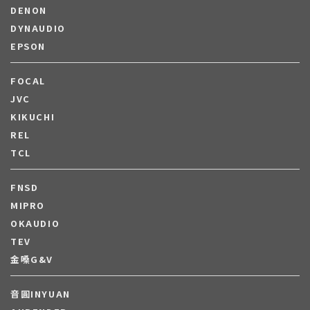
DENON
DYNAUDIO
EPSON
FOCAL
JVC
KIKUCHI
REL
TCL
FNSD
MIPRO
OKAUDIO
TEV
金嗓G&V
音圓INYUAN