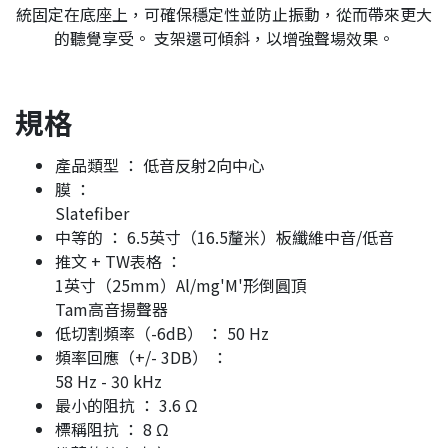
統固定在底座上，可確保穩定性並防止振動，從而帶來更大
的聽覺享受。 支架還可傾斜，以增強聲場效果。
規格
產品類型 ： 低音反射2向中心
膜 ：
Slatefiber
中等的 ： 6.5英寸（16.5釐米）板纖維中音/低音
推文 + TW表格 ：
1英寸（25mm）Al/mg'M'形倒圓頂
Tam高音揚聲器
低切割頻率（-6dB） ： 50 Hz
頻率回應（+/- 3DB） ：
58 Hz - 30 kHz
最小的阻抗 ： 3.6 Ω
標稱阻抗 ： 8 Ω