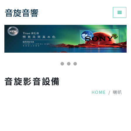
音旋音響
為您打
音旋影音設備
HOME
喇叭