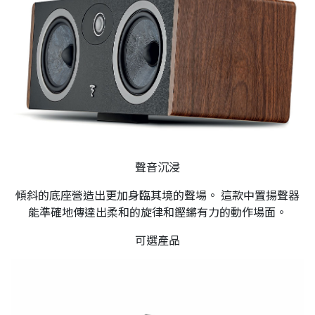
聲音沉浸
傾斜的底座營造出更加身臨其境的聲場。 這款中置揚聲器
能準確地傳達出柔和的旋律和鏗鏘有力的動作場面。
可選產品