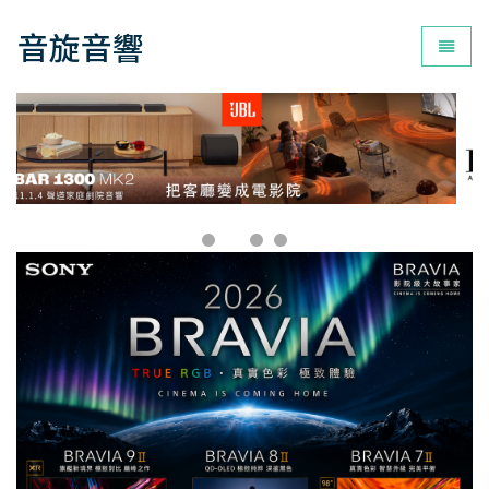
音旋音響
為您打