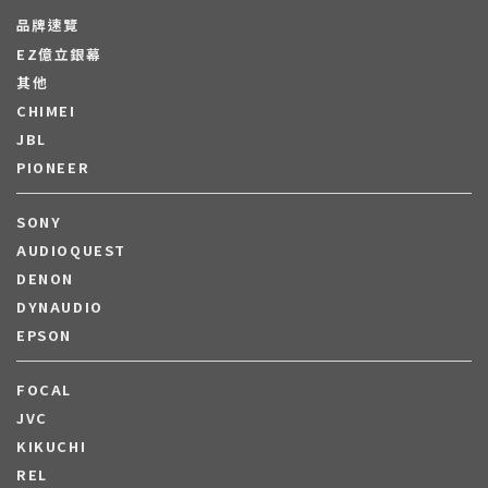
品牌速覽
EZ億立銀幕
其他
CHIMEI
JBL
PIONEER
SONY
AUDIOQUEST
DENON
DYNAUDIO
EPSON
FOCAL
JVC
KIKUCHI
REL