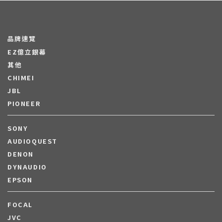
品牌速覽
EZ億立銀幕
其他
CHIMEI
JBL
PIONEER
SONY
AUDIOQUEST
DENON
DYNAUDIO
EPSON
FOCAL
JVC