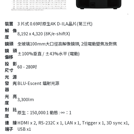
裝置
3 片式 0.69吋原生4K D-ILA晶片(第三代)
解像
8,192 x 4,320 (8K/e-shiftX)
度
鏡頭
全玻璃100mm大口徑高解像鏡頭, 2倍電動變焦及對焦
鏡頭
±100%垂直 / ±43%水平 (電動)
偏移
投影
60 - 280吋
尺寸
光源
發光
BLU-Escent 鐳射光源
器
光亮
3,300lm
度
對比
原生：150,000:1 動態 : ∞：1
度
連接
HDMI x 2, RS-232C x 1, LAN x 1, Trigger x 1, 3D sync x1,
端子
USB x1