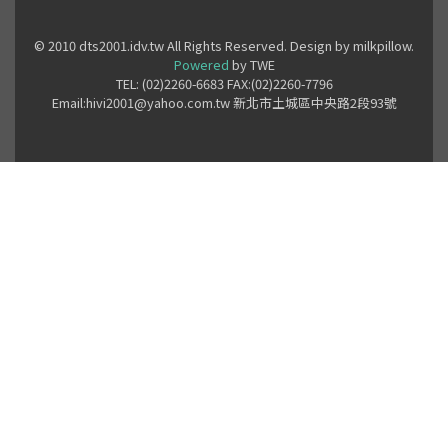
© 2010 dts2001.idv.tw All Rights Reserved. Design by milkpillow.
Powered
by TWE
TEL: (02)2260-6683 FAX:(02)2260-7796
Email:hivi2001@yahoo.com.tw 新北市土城區中央路2段93號