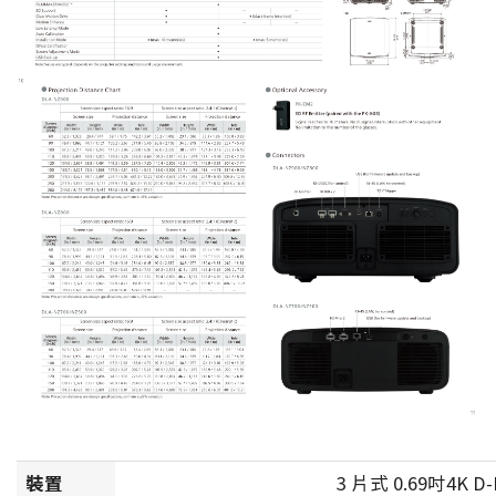
裝置
3 片式 0.69吋4K 