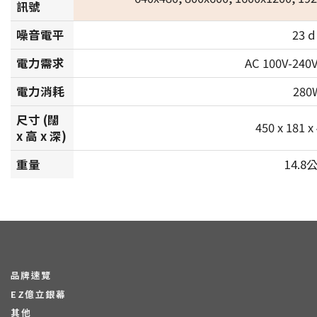
訊號
噪音電平
23 d
電力需求
AC 100V-240V
電力消耗
280
尺寸 (闊
450 x 181 
x 高 x 深)
重量
14.8
品牌速覽
EZ億立銀幕
其他