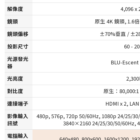
解像度
4,096 x 
鏡頭
原生 4K 鏡頭, 1
鏡頭偏移
±70%垂直 / ±2
投影尺寸
60 - 2
光源發光
BLU-Esce
器
光亮度
2,300
對比度
原生：80,000:1
連接端子
HDMI x 2, LAN 
影像輸入
480p, 576p, 720p 50/60Hz, 1080p 24/25/30
訊號
3840×2160 24/25/30/50/60Hz, 
電腦輸入
640x480, 800x600, 1600x1200, 19