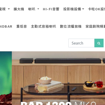
電視
擴大機
喇叭
HI-FI音響
投影機設備
卡啦OK設
NDBAR
重低音
主動式音箱喇叭
數位流播放機
家庭劇院規