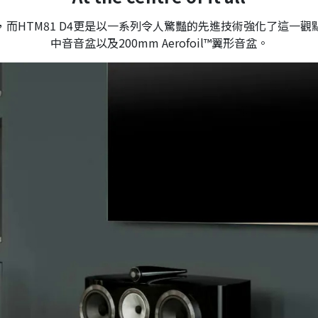
HTM81 D4更是以一系列令人驚豔的先進技術強化了這一觀點。
中音音盆以及200mm Aerofoil™翼形音盆。