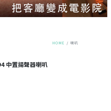
HOME
喇叭
 D4 中置揚聲器喇叭