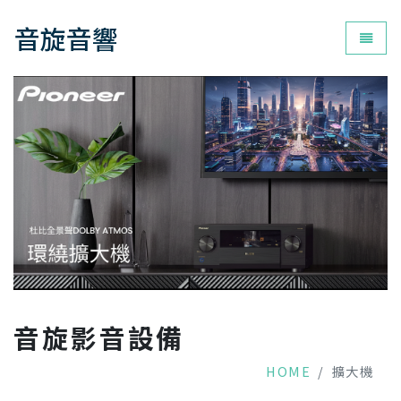
音旋音響
為您打
音旋影音設備
HOME
擴大機