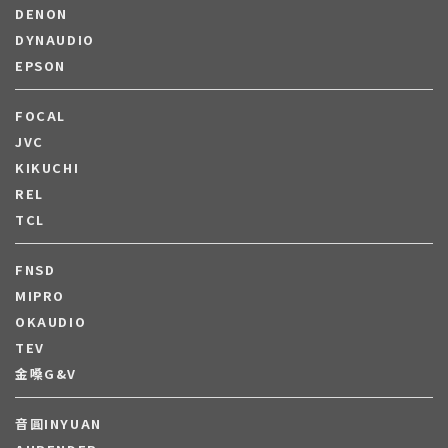
DENON
DYNAUDIO
EPSON
FOCAL
JVC
KIKUCHI
REL
TCL
FNSD
MIPRO
OKAUDIO
TEV
金嗓G&V
音圓INYUAN